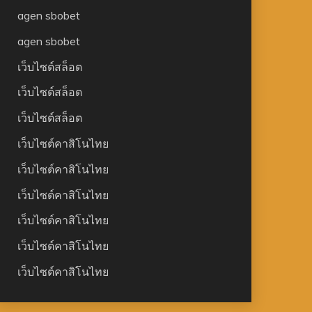
agen sbobet
agen sbobet
เว็บไซต์สล็อต
เว็บไซต์สล็อต
เว็บไซต์สล็อต
เว็บไซต์คาสิโนไทย
เว็บไซต์คาสิโนไทย
เว็บไซต์คาสิโนไทย
เว็บไซต์คาสิโนไทย
เว็บไซต์คาสิโนไทย
เว็บไซต์คาสิโนไทย