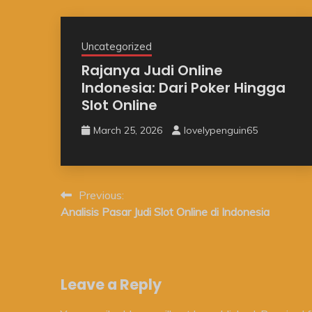
Uncategorized
Rajanya Judi Online
Indonesia: Dari Poker Hingga
Slot Online
March 25, 2026
lovelypenguin65
Post
Previous:
Analisis Pasar Judi Slot Online di Indonesia
navigation
Leave a Reply