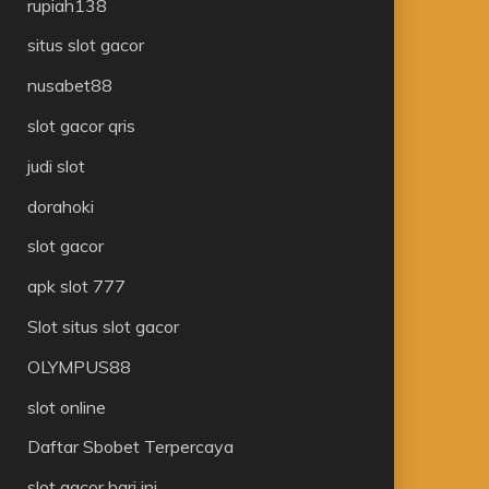
⁠rupiah138
situs slot gacor
nusabet88
slot gacor qris
judi slot
dorahoki
slot gacor
apk slot 777
Slot situs slot gacor
OLYMPUS88
slot online
Daftar Sbobet Terpercaya
slot gacor hari ini