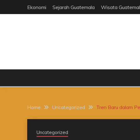
Skip
Ekonomi
Sejarah Guatemala
Wisata Guatema
to
content
Keberuntungan dalam setiap aspek kehidupan.
GUATEMALA GO
Home
Uncategorized
Tren Baru dalam Per
Uncategorized