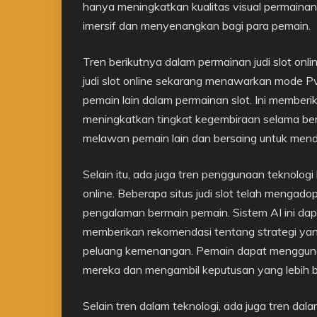
hanya meningkatkan kualitas visual permainan
imersif dan menyenangkan bagi para pemain.
Tren berikutnya dalam permainan judi slot onli
judi slot online sekarang menawarkan mode P
pemain lain dalam permainan slot. Ini member
meningkatkan tingkat kegembiraan selama ber
melawan pemain lain dan bersaing untuk mend
Selain itu, ada juga tren penggunaan teknologi
online. Beberapa situs judi slot telah mengad
pengalaman bermain pemain. Sistem AI ini da
memberikan rekomendasi tentang strategi ya
peluang kemenangan. Pemain dapat menggunak
mereka dan mengambil keputusan yang lebih b
Selain tren dalam teknologi, ada juga tren dal