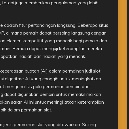
, tetapi juga memberikan pengalaman yang lebih
ne adalah fitur pertandingan langsung. Beberapa situs
vP, di mana pemain dapat bersaing langsung dengan
ikan elemen kompetitif yang menarik bagi pemain dan
main. Pemain dapat menguji keterampilan mereka
apatkan hadiah dan hadiah yang menarik.
 kecerdasan buatan (AI) dalam permainan judi slot
opsi algoritme AI yang canggih untuk meningkatkan
pat menganalisis pola permainan pemain dan
ng dapat digunakan pemain untuk memaksimalkan
an saran AI ini untuk meningkatkan keterampilan
aik dalam permainan slot.
am jenis permainan slot yang ditawarkan. Seiring