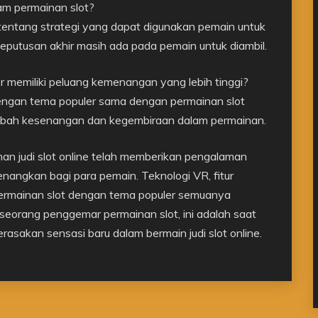
m permainan slot?
entang strategi yang dapat digunakan pemain untuk
utusan akhir masih ada pada pemain untuk diambil.
 memiliki peluang kemenangan yang lebih tinggi?
ngan tema populer sama dengan permainan slot
ambah kesenangan dan kegembiraan dalam permainan.
an judi slot online telah memberikan pengalaman
enangkan bagi para pemain. Teknologi VR, fitur
permainan slot dengan tema populer semuanya
a seorang penggemar permainan slot, ini adalah saat
rasakan sensasi baru dalam bermain judi slot online.