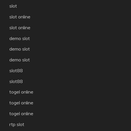
slot
slot online
slot online
demo slot
demo slot
demo slot
slot88
slot88
togel online
togel online
togel online
rtp slot