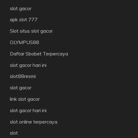
slot gacor
apk slot 777
Slot situs slot gacor
OLYMPUS88
Daftar Sbobet Terpercaya
slot gacor hari ini
slot88resmi
slot gacor
link slot gacor
slot gacor hari ini
slot online terpercaya
slot