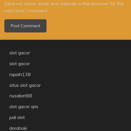
Save my name, email, and website in this browser for the
next time I comment.
slot gacor
slot gacor
⁠rupiah138
situs slot gacor
nusabet88
slot gacor qris
judi slot
dorahoki