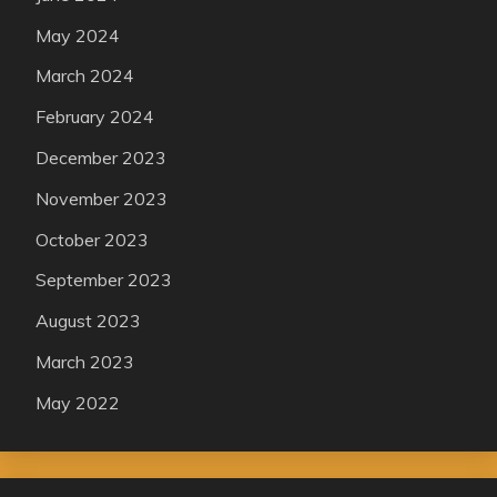
May 2024
March 2024
February 2024
December 2023
November 2023
October 2023
September 2023
August 2023
March 2023
May 2022