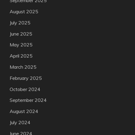
September 2025
August 2025
July 2025
June 2025
May 2025
April 2025
March 2025
February 2025
October 2024
September 2024
August 2024
July 2024
June 2024