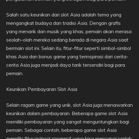
Salah satu keunikan dari slot Asia adalah tema yang
mengangkat budaya dan tradisi Asia. Dengan grafis
yang menarik dan musik yang khas, pemain akan merasa
seolah-olah mereka sedang berada di negara Asia saat
bermain slot ini. Selain itu, fitur-fitur seperti simbol-simbol
khas Asia dan bonus game yang terinspirasi dari cerita-
cerita Asia juga menjadi daya tarik tersendiri bagi para
pemain.
Keunikan Pembayaran Slot Asia
Selain ragam game yang unik, slot Asia juga menawarkan
keunikan dalam pembayaran. Beberapa game slot Asia
memiliki pembayaran yang sangat menguntungkan bagi
pemain. Sebagai contoh, beberapa game slot Asia
memiliki fitur jackpot progresif yang bisa mencapai jumlah