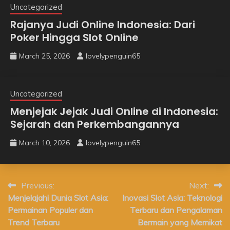
Uncategorized
Rajanya Judi Online Indonesia: Dari
Poker Hingga Slot Online
March 25, 2026
lovelypenguin65
Uncategorized
Menjejak Jejak Judi Online di Indonesia:
Sejarah dan Perkembangannya
March 10, 2026
lovelypenguin65
Post
Previous:
Next:
Menjelajahi Dunia Slot Asia:
Inovasi Slot Asia: Teknologi
navigation
Permainan Populer dan
Terbaru dan Pengalaman
Trend Terbaru
Bermain yang Memikat