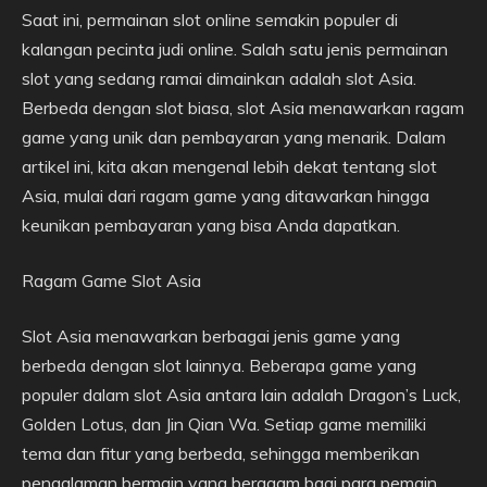
Saat ini, permainan slot online semakin populer di
kalangan pecinta judi online. Salah satu jenis permainan
slot yang sedang ramai dimainkan adalah slot Asia.
Berbeda dengan slot biasa, slot Asia menawarkan ragam
game yang unik dan pembayaran yang menarik. Dalam
artikel ini, kita akan mengenal lebih dekat tentang slot
Asia, mulai dari ragam game yang ditawarkan hingga
keunikan pembayaran yang bisa Anda dapatkan.
Ragam Game Slot Asia
Slot Asia menawarkan berbagai jenis game yang
berbeda dengan slot lainnya. Beberapa game yang
populer dalam slot Asia antara lain adalah Dragon’s Luck,
Golden Lotus, dan Jin Qian Wa. Setiap game memiliki
tema dan fitur yang berbeda, sehingga memberikan
pengalaman bermain yang beragam bagi para pemain.