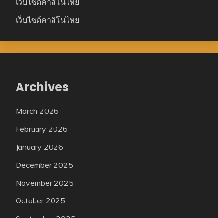
เว็บไซต์คาสิโนไทย
เว็บไซต์คาสิโนไทย
Archives
March 2026
February 2026
January 2026
December 2025
November 2025
October 2025