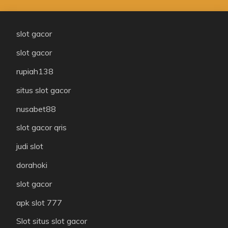
slot gacor
slot gacor
⁠rupiah138
situs slot gacor
nusabet88
slot gacor qris
judi slot
dorahoki
slot gacor
apk slot 777
Slot situs slot gacor