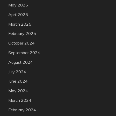
May 2025
April 2025
March 2025
February 2025
October 2024
September 2024
August 2024
July 2024
June 2024
May 2024
March 2024
February 2024