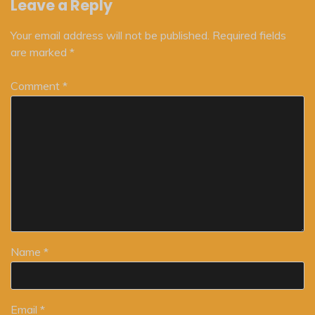
Leave a Reply
Your email address will not be published.
Required fields
are marked
*
Comment
*
Name
*
Email
*