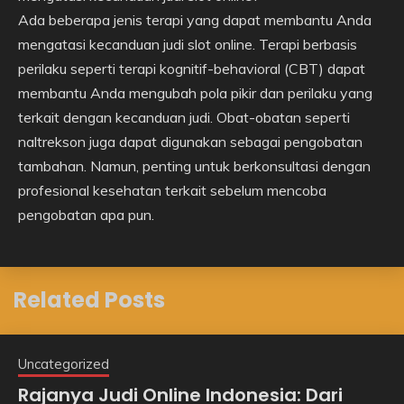
Ada beberapa jenis terapi yang dapat membantu Anda
mengatasi kecanduan judi slot online. Terapi berbasis
perilaku seperti terapi kognitif-behavioral (CBT) dapat
membantu Anda mengubah pola pikir dan perilaku yang
terkait dengan kecanduan judi. Obat-obatan seperti
naltrekson juga dapat digunakan sebagai pengobatan
tambahan. Namun, penting untuk berkonsultasi dengan
profesional kesehatan terkait sebelum mencoba
pengobatan apa pun.
Related Posts
Uncategorized
Rajanya Judi Online Indonesia: Dari