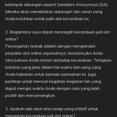
kelompok dukungan seperti Gamblers Anonymous (GA).
Mereka akan memberikan dukungan dan saran yang
Anda butuhkan untuk pulih dari kecanduan ini.
2. Bagaimana saya dapat mencegah kecanduan judi slot
online?
Pencegahan terbaik adalah dengan menghindari
perjudian slot online sepenuhnya, terutama jika Anda
tahu bahwa Anda rentan terhadap kecanduan. Tetapkan
batasan yang jelas dalam hal waktu dan uang yang
Anda habiskan untuk bermain permainan ini. Juga,
pastikan untuk mencari kegiatan-kegiatan lain yang
dapat mengisi waktu Anda dengan cara yang lebih
positif dan menyenangkan.
3. Apakah ada obat atau terapi yang efektif untuk
mengatasi kecanduan judi slot online?