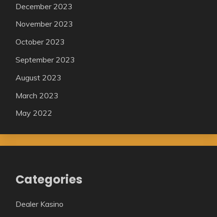
December 2023
November 2023
October 2023
September 2023
August 2023
March 2023
May 2022
Categories
Dealer Kasino