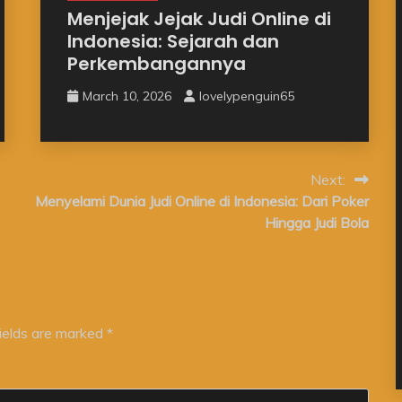
Menjejak Jejak Judi Online di
Indonesia: Sejarah dan
Perkembangannya
March 10, 2026
lovelypenguin65
Next:
Menyelami Dunia Judi Online di Indonesia: Dari Poker
Hingga Judi Bola
fields are marked
*