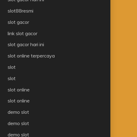
slot88resmi
slot gacor
link slot gacor
slot gacor hari ini
slot online terpercaya
slot
slot
slot online
slot online
demo slot
demo slot
demo slot