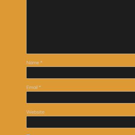
Name
*
Email
*
Website