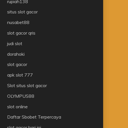
⁠rupiah138
situs slot gacor
nusabet88
slot gacor qris
judi slot
dorahoki
slot gacor
apk slot 777
Slot situs slot gacor
OLYMPUS88
slot online
Daftar Sbobet Terpercaya
slot gacor hari ini