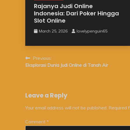
Rajanya Judi Online
Indonesia: Dari Poker Hingga
Slot Online
March 25, 2026
lovelypenguin65
Post
Previous:
Eksplorasi Dunia Judi Online di Tanah Air
navigation
Leave a Reply
Your email address will not be published.
Required 
Comment
*