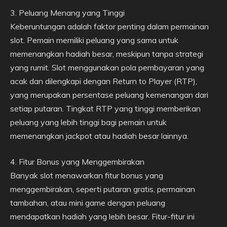
3. Peluang Menang yang Tinggi
Keberuntungan adalah faktor penting dalam permainan
slot. Pemain memiliki peluang yang sama untuk
memenangkan hadiah besar, meskipun tanpa strategi
yang rumit. Slot menggunakan pola pembayaran yang
acak dan dilengkapi dengan Return to Player (RTP),
yang merupakan persentase peluang kemenangan dari
setiap putaran. Tingkat RTP yang tinggi memberikan
peluang yang lebih tinggi bagi pemain untuk
memenangkan jackpot atau hadiah besar lainnya.
4. Fitur Bonus yang Menggembirakan
Banyak slot menawarkan fitur bonus yang
menggembirakan, seperti putaran gratis, permainan
tambahan, atau mini game dengan peluang
mendapatkan hadiah yang lebih besar. Fitur-fitur ini