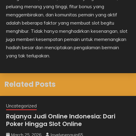
peluang menang yang tinggi, fitur bonus yang
menggembirakan, dan komunitas pemain yang aktif
adalah beberapa faktor yang membuat slot begitu
menghibur. Tidak hanya menghadirkan kesenangan, slot
juga memberi kesempatan pemain untuk memenangkan
hadiah besar dan menciptakan pengalaman bermain
yang tak terlupakan.
Related Posts
Uncategorized
Rajanya Judi Online Indonesia: Dari
Poker Hingga Slot Online
March 25, 2026
lovelypenguin65