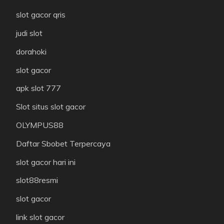
slot gacor qris
judi slot
dorahoki
slot gacor
apk slot 777
Slot situs slot gacor
OLYMPUS88
Daftar Sbobet Terpercaya
slot gacor hari ini
slot88resmi
slot gacor
link slot gacor