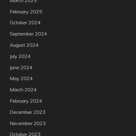
March 2025
February 2025
October 2024
September 2024
August 2024
July 2024
June 2024
May 2024
March 2024
February 2024
December 2023
November 2023
October 2023