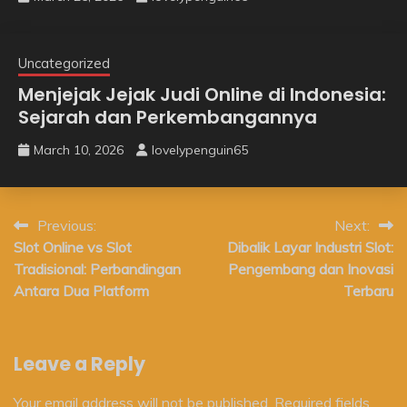
Uncategorized
Menjejak Jejak Judi Online di Indonesia:
Sejarah dan Perkembangannya
March 10, 2026
lovelypenguin65
Post
Previous:
Next:
Slot Online vs Slot
Dibalik Layar Industri Slot:
navigation
Tradisional: Perbandingan
Pengembang dan Inovasi
Antara Dua Platform
Terbaru
Leave a Reply
Your email address will not be published.
Required fields