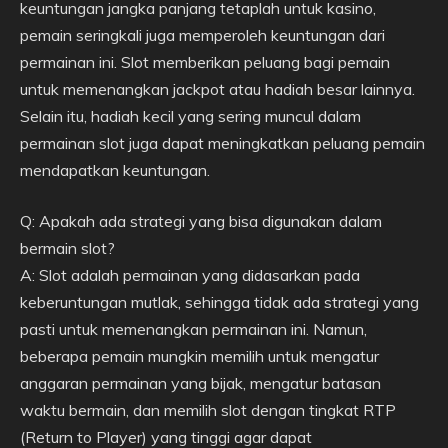
keuntungan jangka panjang tetaplah untuk kasino,
pemain seringkali juga memperoleh keuntungan dari
permainan ini. Slot memberikan peluang bagi pemain
untuk memenangkan jackpot atau hadiah besar lainnya.
Selain itu, hadiah kecil yang sering muncul dalam
permainan slot juga dapat meningkatkan peluang pemain
mendapatkan keuntungan.
Q: Apakah ada strategi yang bisa digunakan dalam
bermain slot?
A: Slot adalah permainan yang didasarkan pada
keberuntungan mutlak, sehingga tidak ada strategi yang
pasti untuk memenangkan permainan ini. Namun,
beberapa pemain mungkin memilih untuk mengatur
anggaran permainan yang bijak, mengatur batasan
waktu bermain, dan memilih slot dengan tingkat RTP
(Return to Player) yang tinggi agar dapat